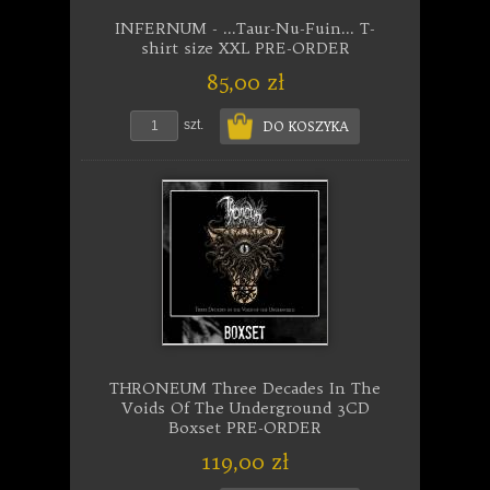
INFERNUM - ...Taur-Nu-Fuin... T-
shirt size XXL PRE-ORDER
85,00 zł
szt.
DO KOSZYKA
THRONEUM Three Decades In The
Voids Of The Underground 3CD
Boxset PRE-ORDER
119,00 zł