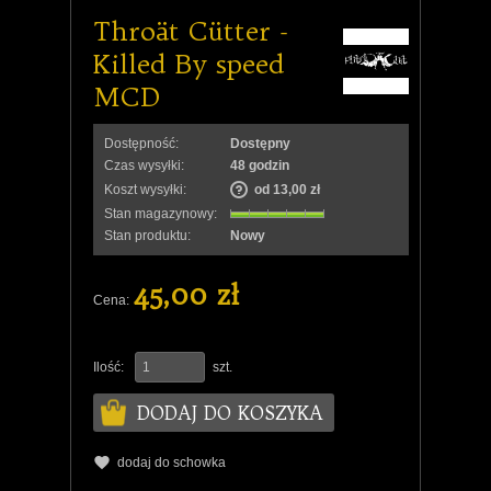
Throät Cütter -
Killed By speed
MCD
Dostępność:
Dostępny
Czas wysyłki:
48 godzin
Koszt wysyłki:
od 13,00 zł
Stan magazynowy:
Stan produktu:
Nowy
45,00 zł
Cena:
Ilość:
szt.
DODAJ DO KOSZYKA
dodaj do schowka