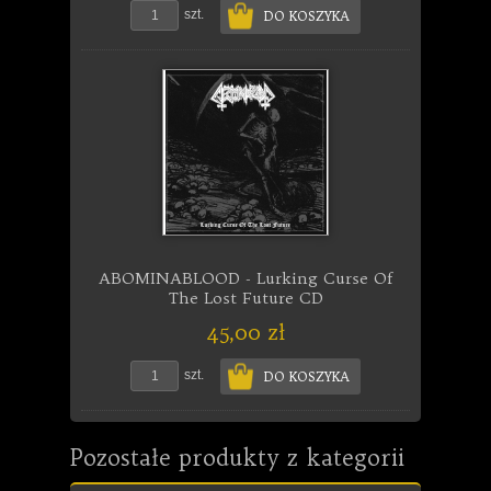
szt.
DO KOSZYKA
ABOMINABLOOD - Lurking Curse Of
The Lost Future CD
45,00 zł
szt.
DO KOSZYKA
Pozostałe produkty z kategorii