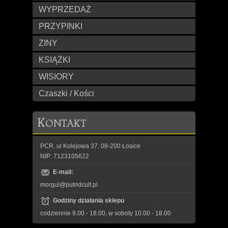
WYPRZEDAŻ
PRZYPINKI
ZINY
KSIĄŻKI
WISIORY
Czaszki / Kości
K
ONTAKT
PCR, ul Kolejowa 37, 08-200 Łosice
NIP: 7123105622
E-mail:
morgul@putridcult.pl
Godziny działania sklepu
codziennie 9.00 - 18.00, w soboty 10.00 - 18.00