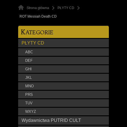
Strona główna
PŁYTY CD
ROT Messiah Death CD
K
ATEGORIE
PŁYTY CD
ABC
DEF
GHI
JKL
MNO
PRS
TUV
WXYZ
Wydawnictwa PUTRID CULT