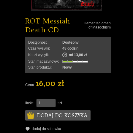
ROT Messiah
Demented omen
Death CD
of Masochism
Dostępność:
Dostępny
Czas wysyłki:
48 godzin
Koszt wysyłki:
od 13,00 zł
Stan magazynowy:
Stan produktu:
Nowy
16,00 zł
Cena:
Ilość:
szt.
DODAJ DO KOSZYKA
dodaj do schowka