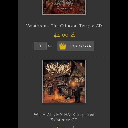
Varathron - The Crimson Temple CD
44,00 zł
szt.
DO KOSZYKA
WITH ALL MY HATE Impaired
Existence CD