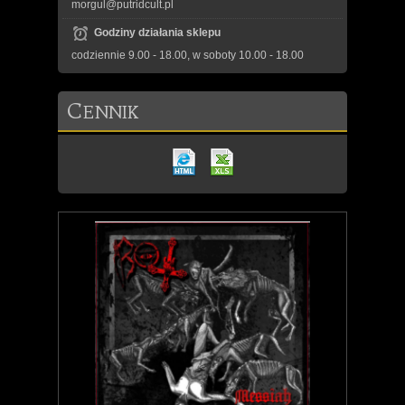
morgul@putridcult.pl
Godziny działania sklepu
codziennie 9.00 - 18.00, w soboty 10.00 - 18.00
C
ENNIK