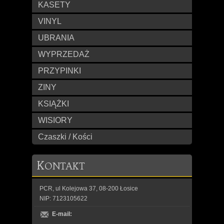
KASETY
VINYL
UBRANIA
WYPRZEDAŻ
PRZYPINKI
ZINY
KSIĄŻKI
WISIORY
Czaszki / Kości
K
ONTAKT
PCR, ul Kolejowa 37, 08-200 Łosice
NIP: 7123105622
E-mail: