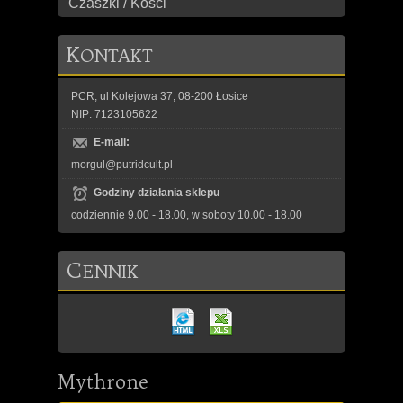
Czaszki / Kości
K
ONTAKT
PCR, ul Kolejowa 37, 08-200 Łosice
NIP: 7123105622
E-mail:
morgul@putridcult.pl
Godziny działania sklepu
codziennie 9.00 - 18.00, w soboty 10.00 - 18.00
C
ENNIK
Mythrone