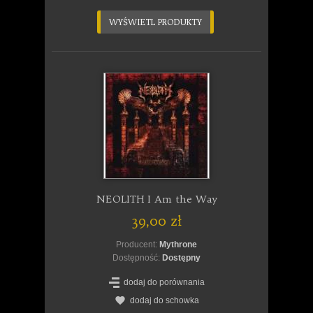
ZOBACZ SZCZEGÓŁY
NEOLITH I Am the Way
39,00 zł
Producent:
Mythrone
Dostępność:
Dostępny
dodaj do porównania
dodaj do schowka