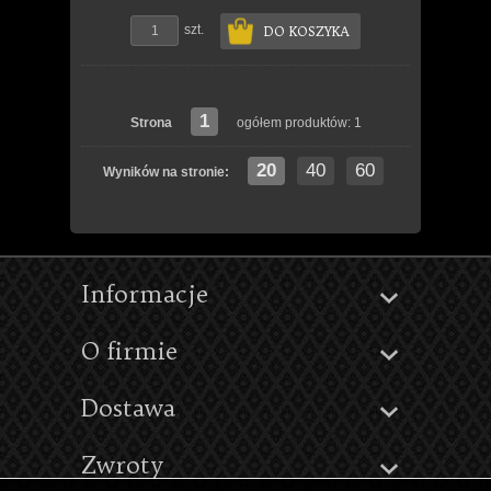
szt.
DO KOSZYKA
1
Strona
ogółem produktów: 1
20
40
60
Wyników na stronie:
Informacje
O firmie
Dostawa
Zwroty