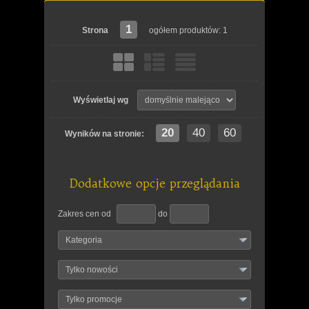
1
Strona
ogółem produktów: 1
Wyświetlaj wg
20
40
60
Wyników na stronie:
Dodatkowe opcje przeglądania
Zakres cen od
do
Kategoria
Tylko nowości
Tylko promocje