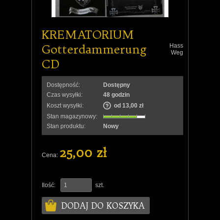
KREMATORIUM
Gotterdammerung
Hass
Weg
CD
Dostępność:
Dostępny
Czas wysyłki:
48 godzin
Koszt wysyłki:
od 13,00 zł
Stan magazynowy:
Stan produktu:
Nowy
25,00 zł
Cena:
Ilość:
szt.
DODAJ DO KOSZYKA