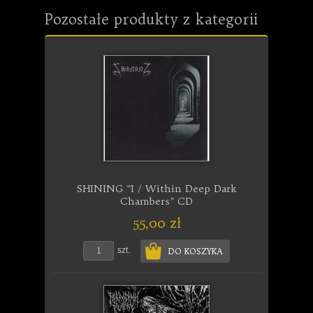
Pozostałe produkty z kategorii
SHINING ”I / Within Deep Dark
Chambers” CD
55,00 zł
szt.
DO KOSZYKA