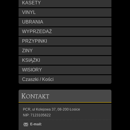
KASETY
VINYL
UBRANIA
WYPRZEDAŻ
PRZYPINKI
ZINY
KSIĄŻKI
WISIORY
Czaszki / Kości
K
ONTAKT
PCR, ul Kolejowa 37, 08-200 Łosice
NIP: 7123105622
E-mail: