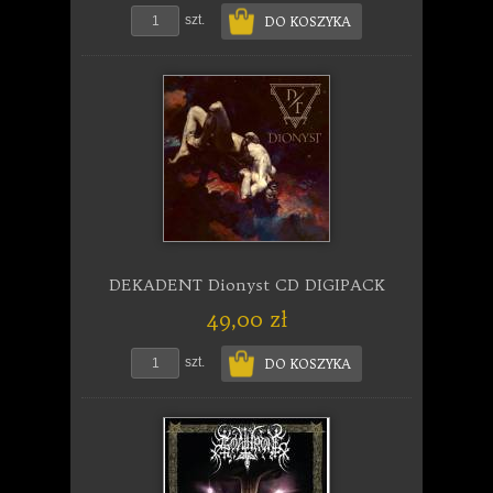
szt.
DO KOSZYKA
DEKADENT Dionyst CD DIGIPACK
49,00 zł
szt.
DO KOSZYKA