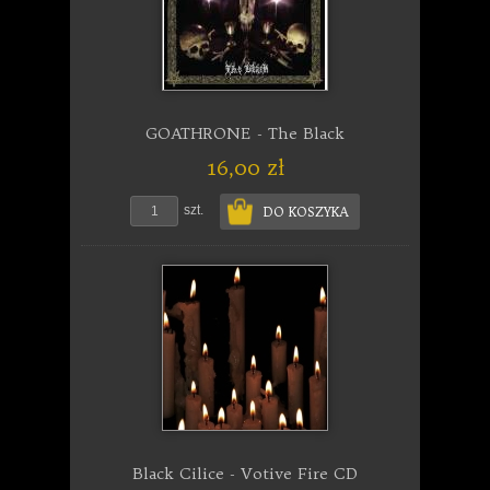
GOATHRONE - The Black
16,00 zł
szt.
DO KOSZYKA
Black Cilice - Votive Fire CD