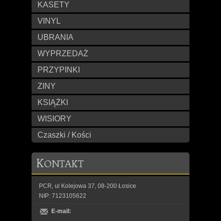
KASETY
VINYL
UBRANIA
WYPRZEDAŻ
PRZYPINKI
ZINY
KSIĄŻKI
WISIORY
Czaszki / Kości
K
ONTAKT
PCR, ul Kolejowa 37, 08-200 Łosice
NIP: 7123105622
E-mail: