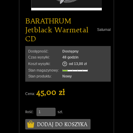
BARATHRUM
Jetblack Warmetal
Saturnal
CD
Dostępność:
Dostępny
Czas wysyłki:
48 godzin
Koszt wysyłki:
od 13,00 zł
Stan magazynowy:
Stan produktu:
Nowy
45,00 zł
Cena:
Ilość:
szt.
DODAJ DO KOSZYKA