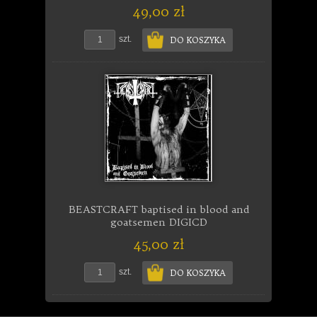
49,00 zł
szt.
DO KOSZYKA
BEASTCRAFT baptised in blood and
goatsemen DIGICD
45,00 zł
szt.
DO KOSZYKA