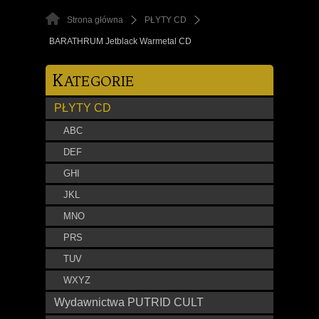
Strona główna
PŁYTY CD
BARATHRUM Jetblack Warmetal CD
K
ATEGORIE
PŁYTY CD
ABC
DEF
GHI
JKL
MNO
PRS
TUV
WXYZ
Wydawnictwa PUTRID CULT