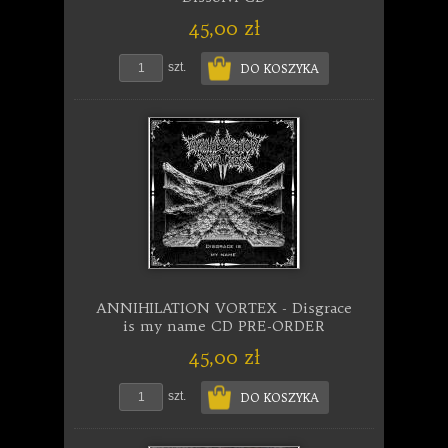
45,00 zł
szt.
DO KOSZYKA
ANNIHILATION VORTEX - Disgrace
is my name CD PRE-ORDER
45,00 zł
szt.
DO KOSZYKA