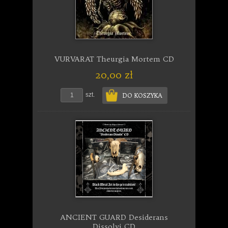
VURVARAT Theurgia Mortem CD
20,00 zł
szt.
DO KOSZYKA
ANCIENT GUARD Desiderans
Dissolvi CD