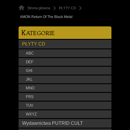
Strona główna
PŁYTY CD
AMON Return Of The Black Metal
K
ATEGORIE
PŁYTY CD
ABC
DEF
GHI
JKL
MNO
PRS
TUV
WXYZ
Wydawnictwa PUTRID CULT