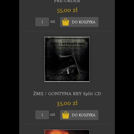
PRE-ORDER
55,00 zł
szt.
DO KOSZYKA
ŻMIJ / GONTYNA KRY Split CD
35,00 zł
szt.
DO KOSZYKA