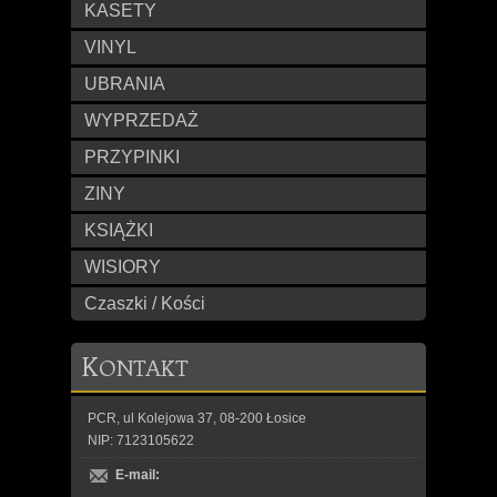
KASETY
VINYL
UBRANIA
WYPRZEDAŻ
PRZYPINKI
ZINY
KSIĄŻKI
WISIORY
Czaszki / Kości
K
ONTAKT
PCR, ul Kolejowa 37, 08-200 Łosice
NIP: 7123105622
E-mail: